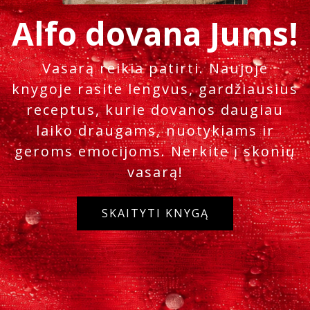
Alfo dovana Jums!
Vasarą reikia patirti. Naujoje
knygoje rasite lengvus, gardžiausius
receptus, kurie dovanos daugiau
laiko draugams, nuotykiams ir
geroms emocijoms. Nerkite į skonių
vasarą!
SKAITYTI KNYGĄ